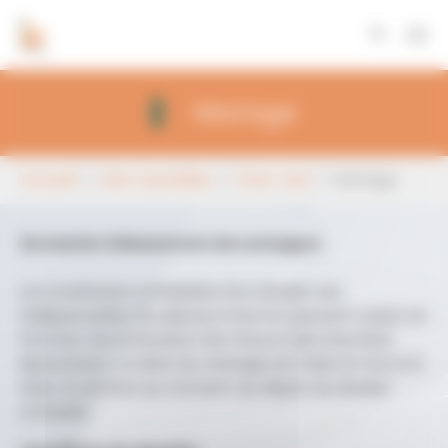
Panneau de gestion des cookies
Aller au contenu principal
Mariage
Vous êtes ici:
Accueil
Mon Quotidien
Etat-civil
Mariage
Se marier à Beaumont de Lomagne :
La constitution préalable d’un dossier est
indispensable, les pièces à fournir peuvent varier en
fonction de la situation de chacun des futur(e)s
époux(ses). La date du mariage est fixée en accord
avec le service au moment du dépôt du dossier
complet.