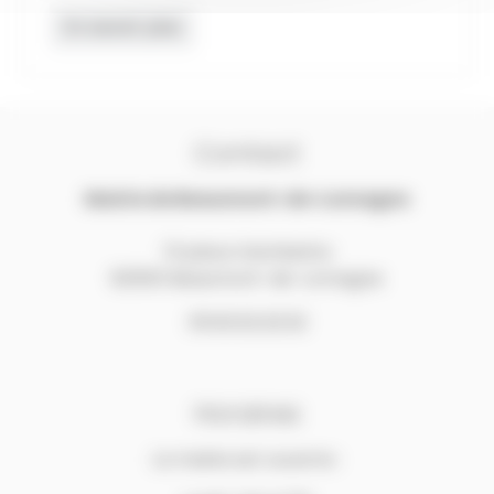
En savoir plus
Contact
Mairie de Beaumont-de-Lomagne
13 place Gambetta
82500 Beaumont-de-Lomagne
05.63.02.32.52
Horaires
La mairie est ouverte :