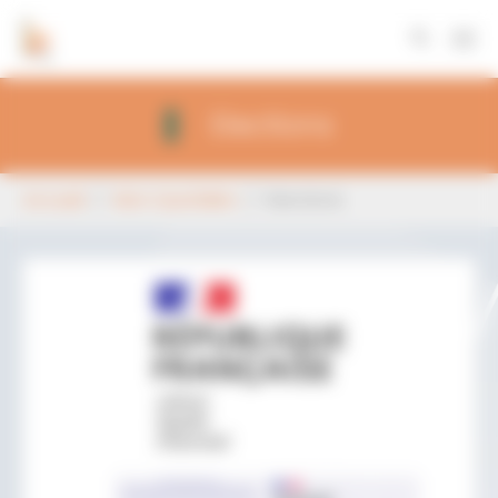
Panneau de gestion des cookies
Aller au contenu principal
Elections
Vous êtes ici:
Accueil
Mon Quotidien
Elections