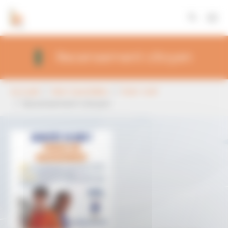
Panneau de gestion des cookies
Aller au contenu principal
Recensement citoyen
Vous êtes ici:
Accueil
Mon Quotidien
Etat-civil
Recensement citoyen