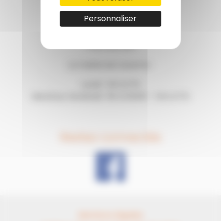
05.63.02.32.52
Personnaliser
Horaires
La mairie est ouverte :
Lundi : 14h à 17h
Mardi au Vendredi : 9h à 12h30 – 14h à 17h
Restez connectés
Mentions légales